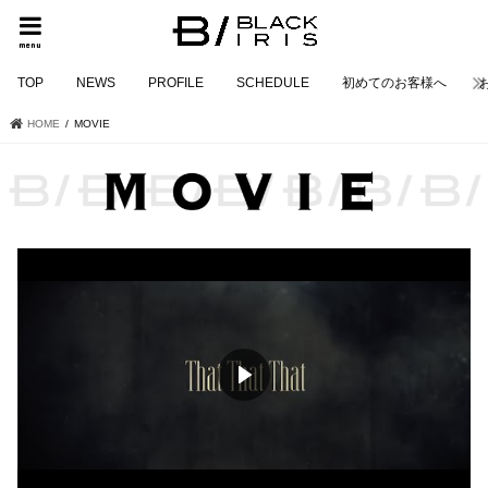
menu
TOP
NEWS
PROFILE
SCHEDULE
初めてのお客様へ
HOME
MOVIE
見出しレイヤー
Lorem ipsum dolor sit amet,
consectetur adipiscing
elit, sed do
eiusmod tempor incididunt ut labore et dolore magna aliqua.
Ut enim ad minim veniam, quis nostrud exercitation ullamco
laboris nisi ut aliquip ex ea commodo consequat.