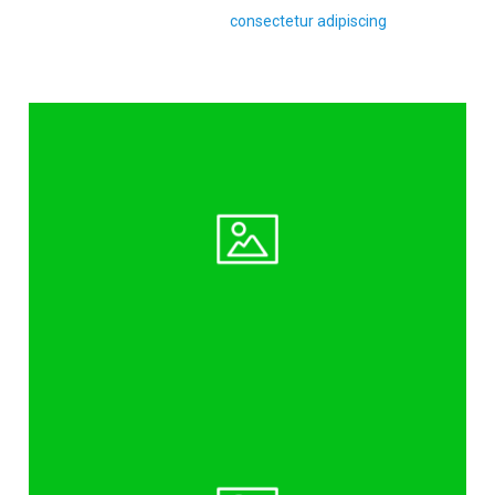
Lorem ipsum dolor sit amet,
consectetur adipiscing
elit, sed do
eiusmod tempor incididunt ut labore et dolore magna aliqua.
Ut enim ad minim veniam, quis nostrud exercitation ullamco
laboris nisi ut aliquip ex ea commodo consequat.