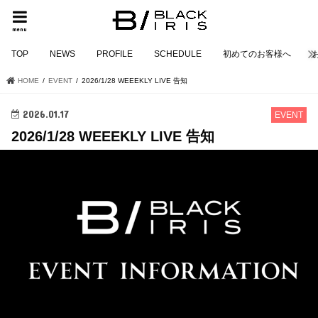
menu
TOP
NEWS
PROFILE
SCHEDULE
初めてのお客様へ
HOME
EVENT
2026/1/28 WEEEKLY LIVE 告知
2026.01.17
EVENT
2026/1/28 WEEEKLY LIVE 告知