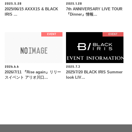
2025.5.28
2025.1.28
2025/06/15 AXXX1S & BLACK
7th ANNIVERSARY LIVE TOUR
IRIS …
『Dinner』情報…
EVENT
EVENT
2026.6.6
2025.7.3
2026/7/11 『Rise again』リリー
2025/7/20 BLACK IRIS Summer
スイベント アリオ川口…
look LIV…